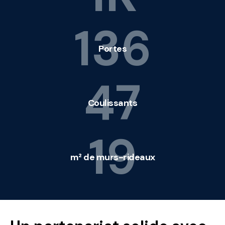
136
Portes
47
Coulissants
19
m² de murs-rideaux